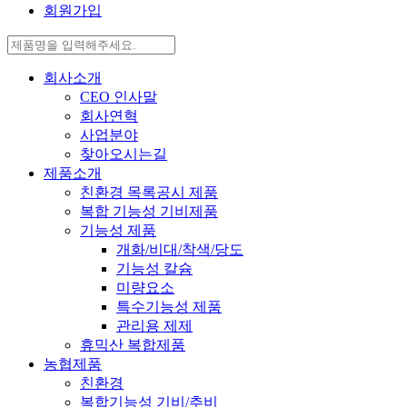
회원가입
회사소개
CEO 인사말
회사연혁
사업분야
찾아오시는길
제품소개
친환경 목록공시 제품
복합 기능성 기비제품
기능성 제품
개화/비대/착색/당도
기능성 칼슘
미량요소
특수기능성 제품
관리용 제제
휴믹산 복합제품
농협제품
친환경
복합기능성 기비/추비