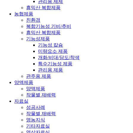
관리용 제제
휴믹산 복합제품
농협제품
친환경
복합기능성 기비/추비
휴믹산 복합제품
기능성제품
기능성 칼슘
미량요소 제품
개화/비대/당도/착색
특수기능성 제품
관리용 제품
관주용 제품
양액제품
양액제품
작물별 재배력
자료실
성공사례
작물별 재배력
영농지식
기타자료실
영상자료실