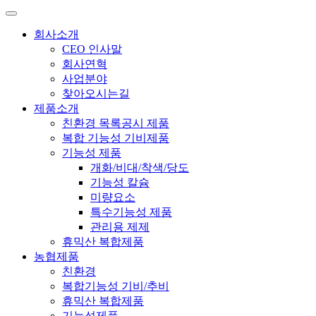
회사소개
CEO 인사말
회사연혁
사업분야
찾아오시는길
제품소개
친환경 목록공시 제품
복합 기능성 기비제품
기능성 제품
개화/비대/착색/당도
기능성 칼슘
미량요소
특수기능성 제품
관리용 제제
휴믹산 복합제품
농협제품
친환경
복합기능성 기비/추비
휴믹산 복합제품
기능성제품